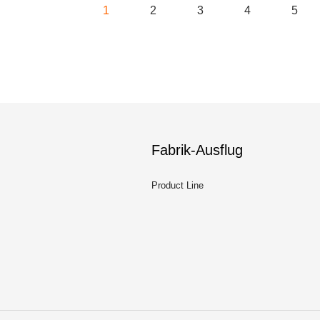
1
2
3
4
5
Fabrik-Ausflug
Product Line