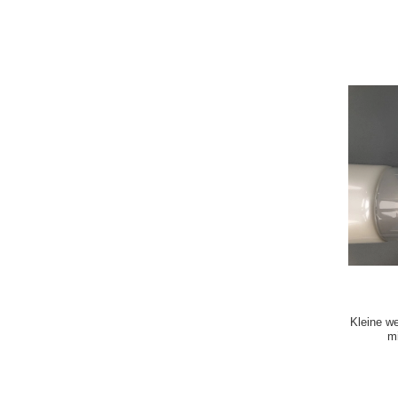
Kleine w
m