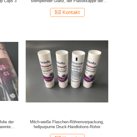
Top Caps 3
stempelnder Glanz, der Plastikkappe der
lotions-Rohr-SK-II beschichtet
Kontakt
olie der
Milch-weiße Flaschen-Röhrenverpackung,
arente
hellpurpurne Druck-Handlotions-Rohre