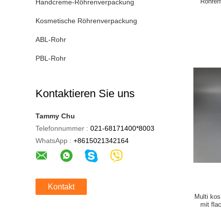
Röhren
Handcreme-Röhrenverpackung
Kosmetische Röhrenverpackung
ABL-Rohr
PBL-Rohr
Kontaktieren Sie uns
Tammy Chu
Telefonnummer :
021-68171400*8003
WhatsApp :
+8615021342164
Kontakt
Multi ko
mit fl