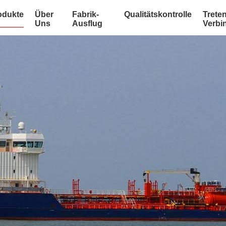
odukte
Über
Fabrik-
Qualitätskontrolle
Treten
Uns
Ausflug
Verbi