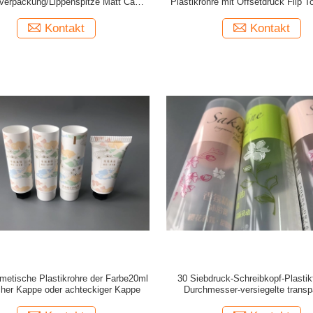
verpackung/Lippenspitze Matt Cap
Plastikrohre mit Offsetdruck Flip 
Collapsible Plastic Tube
Kontakt
Kontakt
smetische Plastikrohre der Farbe20ml
30 Siebdruck-Schreibkopf-Plastikf
acher Kappe oder achteckiger Kappe
Durchmesser-versiegelte transp
kosmetische Rohr-3