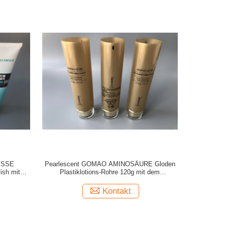
ISSE
Pearlescent GOMAO AMINOSÄURE Gloden
ish mit
Plastiklotions-Rohre 120g mit dem
g
Acrylkappengold überzogen
Kontakt