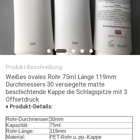
NEWS
SITEMAP
PRIVACY
POLICY
Produkt-Beschreibung
Weißes ovales Rohr 75ml Länge 119mm
Durchmessers 30 versiegelte matte
beschichtende Kappe die Schlagspitze mit 3
Offsetdruck
♦
Produkt-Details:
Rohr-Durchmesser:
30mm
Kapazität:
75ml
Rohr-Länge:
119mm
Material:
PET-Rohr u. pp.-Kappe