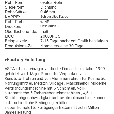
Rohr-Form:
ovales Rohr
Siegelform:
Dichtung
Rohr-Stärke:
0.46mm
KAPPE:
Schlagspitze Kappe
Rohr-Farbe:
weiß
Drucken:
Offsetdruck 3
Oberflächenende:
matt
MOQ:
20000PCS
Beispielzeit:
7-15 Tage nachdem Grafik bestätigen
Produktions-Zeit:
Normalerweise 30 Tage
♦Factory Einleitung:
ASTA ist eine einzig-investierte Firma, die im Jahre 1999
gebildet wird. Major Products: Verpacken von
Kunststoffrohren und von Aluminiumrohren für Kosmetik,
Nahrungsmittel, Medizin, Silicagel, Maschinenöl. Moderne
Verdrängungsmaschine mit 5 Schichten, Voll-
automatische 5 Farbesiebdruckmaschinen-, 4,6 u.
8farbhochgeschwindigkeitsoffsetdruckmaschine können
unterschiedliche Bedingung erfüllen.
sieben komplette Fertigungsstraßen mit zehn Million
Jahresleistung.