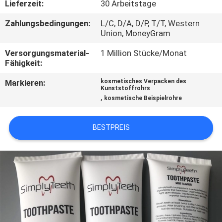
Lieferzeit:
30 Arbeitstage
TRETEN
Zahlungsbedingungen:
L/C, D/A, D/P, T/T, Western
Union, MoneyGram
SIE
MIT
Versorgungsmaterial-
1 Million Stücke/Monat
Fähigkeit:
UNS
Markieren:
kosmetisches Verpacken des
IN
Kunststoffrohrs
,
kosmetische Beispielrohre
VERBINDUNG
BESTPREIS
FORDERN
SIE
EIN
ZITAT
COMPANY