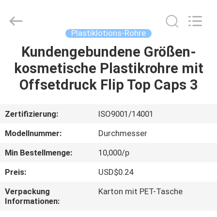
kosmetisches
Rohr
Supplier.
Copyright
©
Plastiklotions-Rohre
2022
-
2025
Kundengebundene Größen-
HAUS
ASTA
PLASTIC
kosmetische Plastikrohre mit
TUBES(SHANG
HAI)CO.,LTD.
All
PRODUKTE
Offsetdruck Flip Top Caps 3
Rights
Reserved.
ÜBER
Zertifizierung:
ISO9001/14001
UNS
Modellnummer:
Durchmesser
Min Bestellmenge:
10,000/p
FABRIK-
Preis:
USD$0.24
AUSFLUG
Verpackung
Karton mit PET-Tasche
Informationen:
QUALITÄTSKONTROLLE