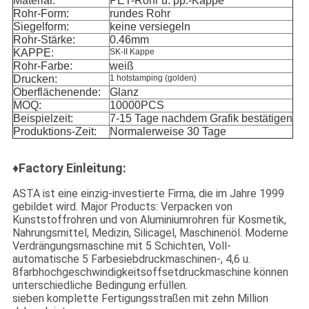
Material:
PET-Rohr u. pp.-Kappe
Rohr-Form:
rundes Rohr
Siegelform:
keine versiegeln
Rohr-Stärke:
0.46mm
KAPPE:
SK-II Kappe
Rohr-Farbe:
weiß
Drucken:
1 hotstamping (golden)
Oberflächenende:
Glanz
MOQ:
10000PCS
Beispielzeit:
7-15 Tage nachdem Grafik bestätigen
Produktions-Zeit:
Normalerweise 30 Tage
♦Factory Einleitung:
ASTA ist eine einzig-investierte Firma, die im Jahre 1999
gebildet wird. Major Products: Verpacken von
Kunststoffrohren und von Aluminiumrohren für Kosmetik,
Nahrungsmittel, Medizin, Silicagel, Maschinenöl. Moderne
Verdrängungsmaschine mit 5 Schichten, Voll-
automatische 5 Farbesiebdruckmaschinen-, 4,6 u.
8farbhochgeschwindigkeitsoffsetdruckmaschine können
unterschiedliche Bedingung erfüllen.
sieben komplette Fertigungsstraßen mit zehn Million