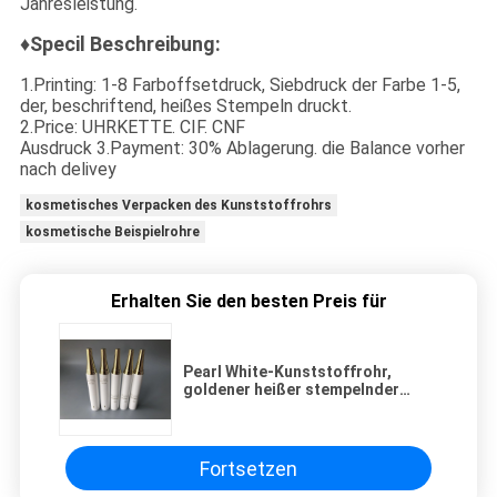
Jahresleistung.
♦Specil Beschreibung:
1.Printing: 1-8 Farboffsetdruck, Siebdruck der Farbe 1-5,
der, beschriftend, heißes Stempeln druckt.
2.Price: UHRKETTE. CIF. CNF
Ausdruck 3.Payment: 30% Ablagerung. die Balance vorher
nach delivey
kosmetisches Verpacken des Kunststoffrohrs
kosmetische Beispielrohre
Erhalten Sie den besten Preis für
Pearl White-Kunststoffrohr,
goldener heißer stempelnder
Glanz, der Plastikkappe der
lotions-Rohr-SK-II beschichtet
Fortsetzen