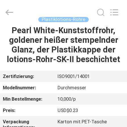
kosmetisches
Rohr
Supplier.
Copyright
©
Plastiklotions-Rohre
2022
-
2025
Pearl White-Kunststoffrohr,
HAUS
ASTA
PLASTIC
goldener heißer stempelnder
TUBES(SHANG
HAI)CO.,LTD.
All
PRODUKTE
Glanz, der Plastikkappe der
Rights
Reserved.
lotions-Rohr-SK-II beschichtet
ÜBER
UNS
Zertifizierung:
ISO9001/14001
Modellnummer:
Durchmesser
FABRIK-
Min Bestellmenge:
10,000/p
AUSFLUG
Preis:
USD$0.23
QUALITÄTSKONTROLLE
Verpackung
Karton mit PET-Tasche