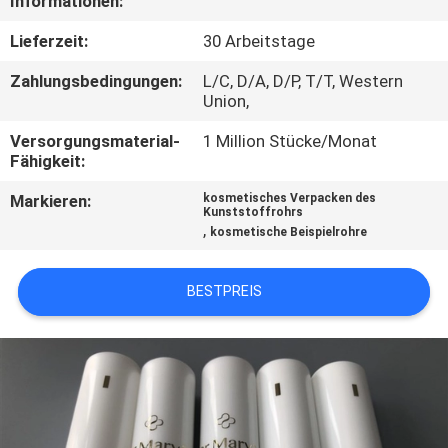
Informationen:
TRETEN
Lieferzeit:
30 Arbeitstage
SIE
Zahlungsbedingungen:
L/C, D/A, D/P, T/T, Western
Union,
MIT
UNS
Versorgungsmaterial-
1 Million Stücke/Monat
Fähigkeit:
IN
Markieren:
kosmetisches Verpacken des
VERBINDUNG
Kunststoffrohrs
,
kosmetische Beispielrohre
FORDERN
BESTPREIS
SIE
EIN
ZITAT
COMPANY