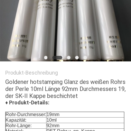
NEWS
SITEMAP
PRIVACY
POLICY
Produkt-Beschreibung
Goldener hotstamping Glanz des weißen Rohrs
der Perle 10ml Länge 92mm Durchmessers 19,
der SK-II Kappe beschichtet
♦
Produkt-Details:
Rohr-Durchmesser:
19mm
Kapazität:
10ml
Rohr-Länge:
92mm