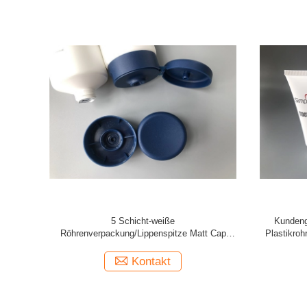
r Farbe20ml
30 Siebdruck-Schreibkopf-Plastikfolie der
Milch-we
ger Kappe
Durchmesser-versiegelte transparente
hellpu
kosmetische Rohr-3
Kontakt