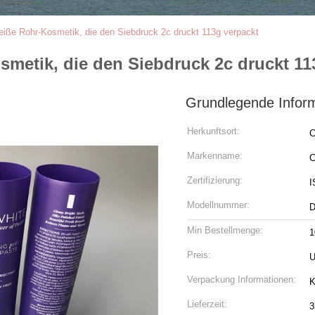
weiße Rohr-Kosmetik, die den Siebdruck 2c druckt 113g verpackt
smetik, die den Siebdruck 2c druckt 11
Grundlegende Infor
Herkunftsort:
C
Markenname:
C
Zertifizierung:
I
Modellnummer:
D
Min Bestellmenge:
1
Preis:
U
Verpackung Informationen:
K
Lieferzeit:
3