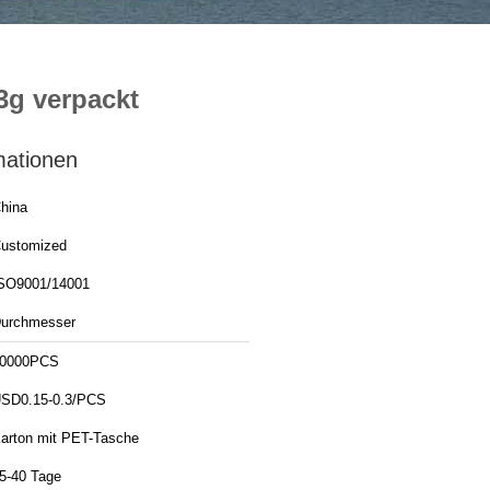
3g verpackt
mationen
hina
ustomized
SO9001/14001
urchmesser
0000PCS
SD0.15-0.3/PCS
arton mit PET-Tasche
5-40 Tage