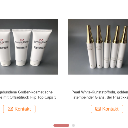
iße Flaschen-Röhrenverpackung,
Kleine weiße Perlen-kosmetische Pl
rpurne Druck-Handlotions-Rohre
mit transparentem Flip Top 
Kontakt
Kontakt