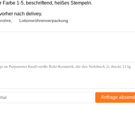
r Farbe 1-5, beschriftend, heißes Stempeln.
orher nach delivey.
srohre
,
Lotionsröhrenverpackung
Anfrage absen