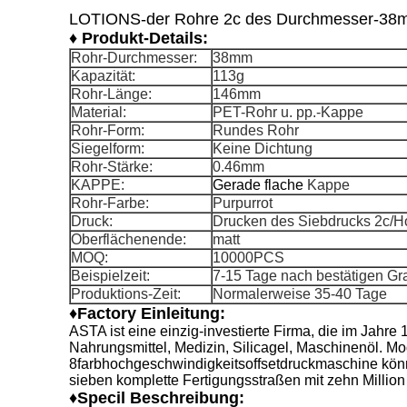
LOTIONS-der Rohre 2c des Durchmesser-38mm
♦
Produkt-Details:
Rohr-Durchmesser:
38mm
Kapazität:
113g
Rohr-Länge:
146mm
Material:
PET-Rohr u. pp.-Kappe
Rohr-Form:
Rundes Rohr
Siegelform:
Keine Dichtung
Rohr-Stärke:
0.46mm
KAPPE:
Gerade flache
Kappe
Rohr-Farbe:
Purpurrot
Druck:
Drucken des Siebdrucks 2c/Ho
Oberflächenende:
matt
MOQ:
10000PCS
Beispielzeit:
7-15 Tage nach bestätigen Gra
Produktions-Zeit:
Normalerweise 35-40 Tage
♦Factory Einleitung:
ASTA ist eine einzig-investierte Firma, die im Jahr
Nahrungsmittel, Medizin, Silicagel, Maschinenöl. M
8farbhochgeschwindigkeitsoffsetdruckmaschine könn
sieben komplette Fertigungsstraßen mit zehn Million
♦Specil Beschreibung: