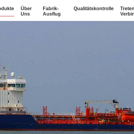
odukte
Über
Fabrik-
Qualitätskontrolle
Treten
Uns
Ausflug
Verbi