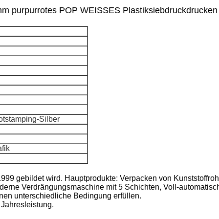
 purpurrotes POP WEISSES Plastiksiebdruckdrucken m
tstamping-Silber
fik
e 1999 gebildet wird. Hauptprodukte: Verpacken von Kunststoffr
oderne Verdrängungsmaschine mit 5 Schichten, Voll-automatisc
en unterschiedliche Bedingung erfüllen.
 Jahresleistung.