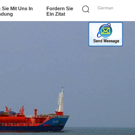
German
 Sie Mit Uns In
Fordern Sie
ndung
Ein Zitat