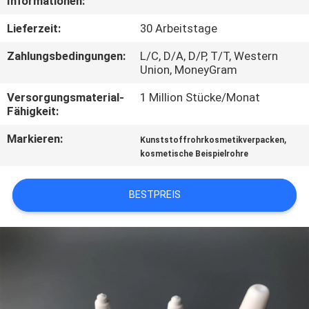
Informationen:
TRETEN
Lieferzeit:
30 Arbeitstage
SIE
Zahlungsbedingungen:
L/C, D/A, D/P, T/T, Western
Union, MoneyGram
MIT
UNS
Versorgungsmaterial-
1 Million Stücke/Monat
Fähigkeit:
IN
Markieren:
,
Kunststoffrohrkosmetikverpacken
VERBINDUNG
kosmetische Beispielrohre
FORDERN
BESTPREIS
SIE
EIN
ZITAT
COMPANY