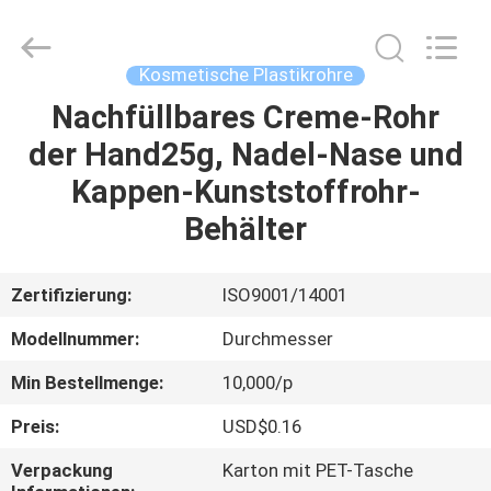
ASTA
PLASTIC
TUBES(SHANG
HAI)CO.,LTD.
All
Kosmetische Plastikrohre
Rights
Reserved.
Nachfüllbares Creme-Rohr
HAUS
der Hand25g, Nadel-Nase und
PRODUKTE
Kappen-Kunststoffrohr-
Behälter
ÜBER
UNS
Zertifizierung:
ISO9001/14001
Modellnummer:
Durchmesser
FABRIK-
Min Bestellmenge:
10,000/p
AUSFLUG
Preis:
USD$0.16
QUALITÄTSKONTROLLE
Verpackung
Karton mit PET-Tasche