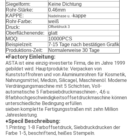
Siegelform:
Keine Dichtung
Rohr-Stärke:
0.46mm
KAPPE:
-kappe
Nadelnase u.
Rohr-Farbe:
weiß
Druck:
Offsetdruck 3
Oberflächenende:
glatt
MOQ:
10000PCS
Beispielzeit:
7-15 Tage nach bestätigen Grafik
Produktions-Zeit:
Normalerweise 30 Tage
♦Factory Einleitung:
ASTA ist eine einzig-investierte Firma, die im Jahre 1999
gebildet wird. Hauptprodukte: Verpacken von
Kunststoffrohren und von Aluminiumrohren für Kosmetik,
Nahrungsmittel, Medizin, Silicagel, Maschinenöl. Moderne
Verdrängungsmaschine mit 5 Schichten, Voll-
automatische 5 Farbesiebdruckmaschinen-, 4,6 u.
8farbhochgeschwindigkeitsoffsetdruckmaschine können
unterschiedliche Bedingung erfüllen.
sieben komplette Fertigungsstraßen mit zehn Million
Jahresleistung.
♦Specil Beschreibung:
1.Printing: 1-8 Farboffsetdruck, Siebdruckdrucken der
Farbe 1-5, beschriftend, heißes Stempeln.