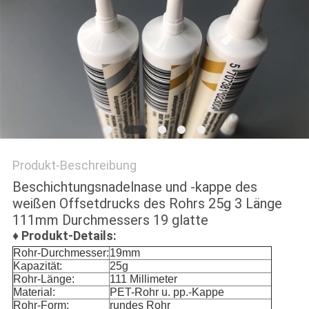
NEWS
SITEMAP
PRIVACY
POLICY
Produkt-Beschreibung
Beschichtungsnadelnase und -kappe des
weißen Offsetdrucks des Rohrs 25g 3 Länge
111mm Durchmessers 19 glatte
♦
Produkt-Details:
Rohr-Durchmesser:
19mm
Kapazität:
25g
Rohr-Länge:
111 Millimeter
Material:
PET-Rohr u. pp.-Kappe
Rohr-Form:
rundes Rohr