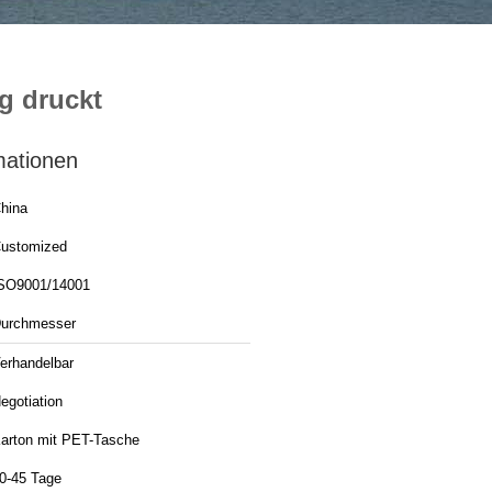
g druckt
mationen
hina
ustomized
SO9001/14001
urchmesser
erhandelbar
egotiation
arton mit PET-Tasche
0-45 Tage