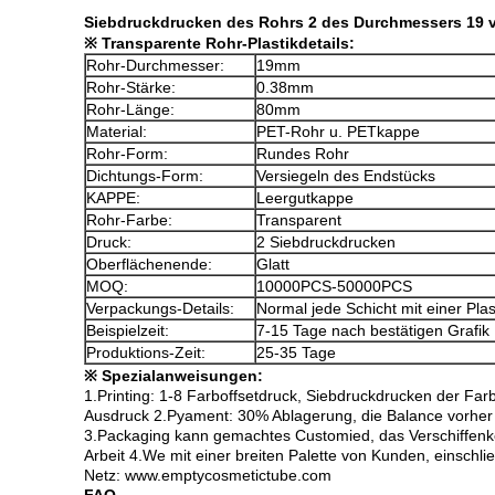
Siebdruckdrucken des Rohrs 2 des Durchmessers 19 v
※ Transparente Rohr-Plastikdetails:
Rohr-Durchmesser:
19mm
Rohr-Stärke:
0.38mm
Rohr-Länge:
80mm
Material:
PET-Rohr u. PETkappe
Rohr-Form:
Rundes Rohr
Dichtungs-Form:
Versiegeln des Endstücks
KAPPE:
Leergutkappe
Rohr-Farbe:
Transparent
Druck:
2 Siebdruckdrucken
Oberflächenende:
Glatt
MOQ:
10000PCS-50000PCS
Verpackungs-Details:
Normal jede Schicht mit einer Pl
Beispielzeit:
7-15 Tage nach bestätigen Grafik
Produktions-Zeit:
25-35 Tage
※ Spezialanweisungen:
1.Printing: 1-8 Farboffsetdruck, Siebdruckdrucken der Far
Ausdruck 2.Pyament: 30% Ablagerung, die Balance vorher
3.Packaging kann gemachtes Customied, das Verschiffenk
Arbeit 4.We mit einer breiten Palette von Kunden, einschl
Netz:
www.emptycosmetictube.com