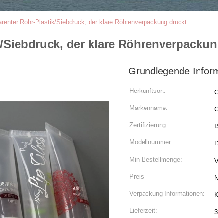
renter Rohr-Plastik/Siebdruck, der klare Röhrenverpackung druckt
/Siebdruck, der klare Röhrenverpackun
Grundlegende Infor
Herkunftsort:
C
Markenname:
C
Zertifizierung:
I
Modellnummer:
D
Min Bestellmenge:
V
Preis:
N
Verpackung Informationen:
K
Lieferzeit:
3