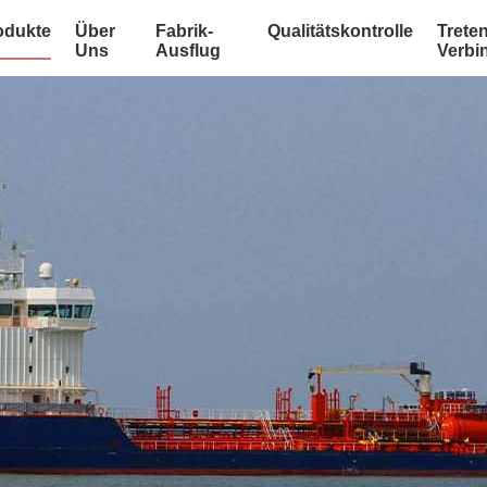
odukte
Über
Fabrik-
Qualitätskontrolle
Treten
Uns
Ausflug
Verbi