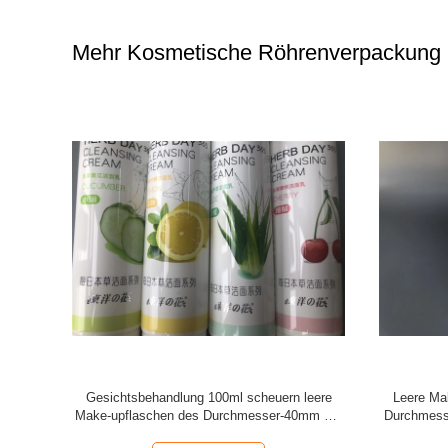
Mehr Kosmetische Röhrenverpackung
sches
Glasflaschen-kosmetische Röhrenverpackung
Farb
it Spitzen-
mit rote Ledermilch-weißer äußerer Kappe
Röhrenverp
lages