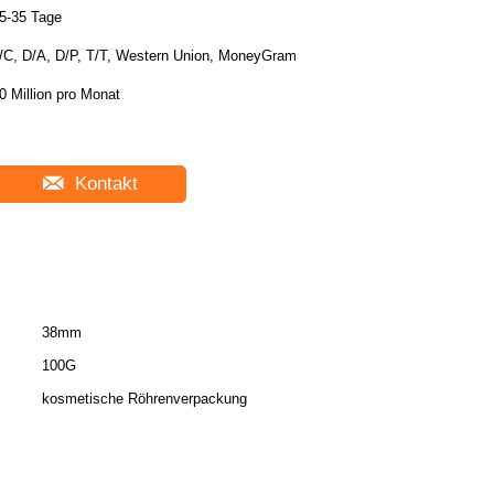
5-35 Tage
/C, D/A, D/P, T/T, Western Union, MoneyGram
0 Million pro Monat
Kontakt
38mm
100G
kosmetische Röhrenverpackung