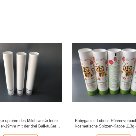
ige Pearlescent kosmetische
Gefälschtes Antidruckkosmet
ackung 30g Rinawale mit Acrylica-
Röhrenverpackung mit unterschied
Kappe
Kappen