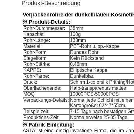
Produkt-Beschreibung
Verpackenrohre der dunkelblauen Kosmeti
※ Produkt-Details:
Rohr-Durchmesser:
38mm
Kapazität:
100g
Rohr-Länge:
138mm
Material:
PET-Rohr u. pp.-Kappe
Rohr-Form:
Rundes Rohr
Siegelform:
Kein Rückstand
Rohr-Stärke:
0.46mm
KAPPE:
Elliptische Kappe
Rohr-Farbe:
Dunkelblau
Druck:
Schirm 1-colorsilk Pritning/H
Oberflächenende:
Halb-transparentes mattes
MOQ:
10000PCS-50000PCS
Verpackungs-Details:
Normal jede Schicht mit einer 
Kartongröße: 62*47*55cm.
Beispielzeit:
7-15 Tage nach bestätigen Gra
Produktions-Zeit:
Normalerweise 25-35 Tage
※ Fabrik-Einleitung:
ASTA ist eine einzig-investierte Firma, die im J