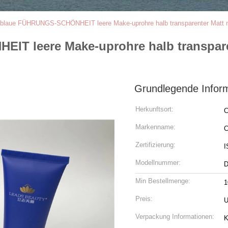
blaue FÜHRUNGS-SCHÖNHEIT leere Make-uprohre halb transparenter Matt mi
 leere Make-uprohre halb transparent
Grundlegende Infor
Herkunftsort:
C
Markenname:
C
Zertifizierung:
I
Modellnummer:
D
Min Bestellmenge:
1
Preis:
U
Verpackung Informationen:
K