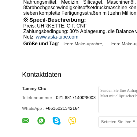
Nahrungsmittel, Medizin, Silicagel, Maschinen
8farbhochgeschwindigkeitsoffsetdruckmaschine könn
sieben komplette Fertigungsstraßen mit zehn Million
※ Specil-Beschreibung:
Preis: UHRKETTE. CIF. CNF
Zahlungsbedingung: 30% Ablagerung. die Balance v
Netz:
www.asta-tube.com
Größe und Tag:
leere Make-uprohre
,
leere Make-u
Kontaktdaten
Tammy Chu
Telefonnummer :
021-68171400*8003
WhatsApp :
+8615021342164