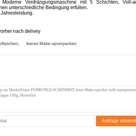
öl. Moderne Verdrängungsmaschine mit 5 Schichten, Voll-a
en unterschiedliche Bedingung erfüllen.
 Jahresleistung.
orher nach delivey
pflaschen
,
leeres Make-upverpacken
Anfrage absen