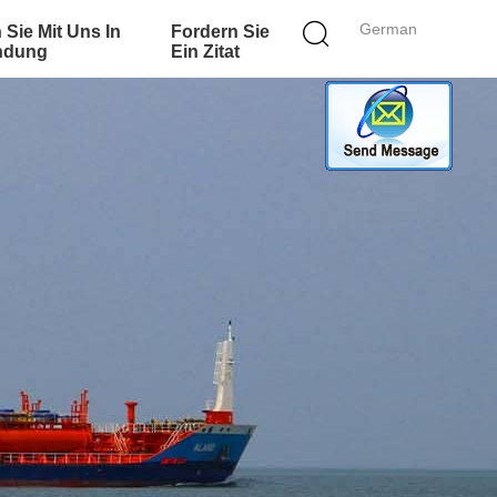
German
 Sie Mit Uns In
Fordern Sie
ndung
Ein Zitat