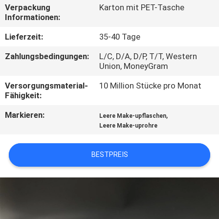
Verpackung
Karton mit PET-Tasche
Informationen:
TRETEN
SIE
Lieferzeit:
35-40 Tage
MIT
Zahlungsbedingungen:
L/C, D/A, D/P, T/T, Western
Union, MoneyGram
UNS
IN
Versorgungsmaterial-
10 Million Stücke pro Monat
Fähigkeit:
VERBINDUNG
Markieren:
,
Leere Make-upflaschen
Leere Make-uprohre
FORDERN
SIE
BESTPREIS
EIN
ZITAT
COMPANY