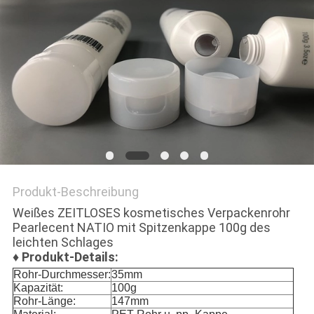
NEWS
SITEMAP
PRIVACY
POLICY
Produkt-Beschreibung
Weißes ZEITLOSES kosmetisches Verpackenrohr
Pearlecent NATIO mit Spitzenkappe 100g des
leichten Schlages
♦
Produkt-Details:
Rohr-Durchmesser:
35mm
Kapazität:
100g
Rohr-Länge:
147mm