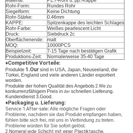
Material:
PET-Rohr u. pp.-Kappe
Rohr-Form:
Rundes Rohr
Siegelform:
Keine Dichtung
Rohr-Stärke:
0.46mm
KAPPE:
Spitzenkappe des leichten Schlages
Rohr-Farbe:
Weißes pearlescent Licht
Druck:
Siebdruck 2c
Oberflächenende:
matt
MOQ:
10000PCS
Beispielzeit:
7-15 Tage nach bestätigen Grafik
Produktions-Zeit:
Normalerweise 35-40 Tage
♦Competitive Vorteile:
1.Our
Produkte
sind in USA, Japan, Neuseeland, die
Türkei, England und viele anderen Länder exportiert
worden.
2.We
Produkte der hohen Qualität des Angebots
zu
konkurrenzfähigem Preis in
schnellen Lieferung.
der
Kundendienst 3.Good.
♦Packaging u. Lieferung:
1.After-sale
Service
: Alle mögliche Fragen oder
Probleme, nachdem sie das Produkt empfangen haben,
fühlen bitte sich frei, mit uns in Verbindung zu treten.
Probleme würden für Sie sofort gelöst.
2.Nomeral jede Schicht mit einer Plastiktasche,