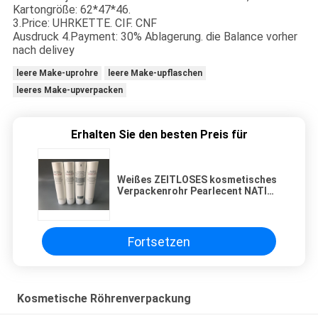
Kartongröße: 62*47*46.
3.Price: UHRKETTE. CIF. CNF
Ausdruck 4.Payment: 30% Ablagerung. die Balance vorher
nach delivey
leere Make-uprohre
leere Make-upflaschen
leeres Make-upverpacken
Erhalten Sie den besten Preis für
Weißes ZEITLOSES kosmetisches
Verpackenrohr Pearlecent NATIO
mit Spitzen-Kappe 100g des
leichten Schlages
Fortsetzen
Kosmetische Röhrenverpackung