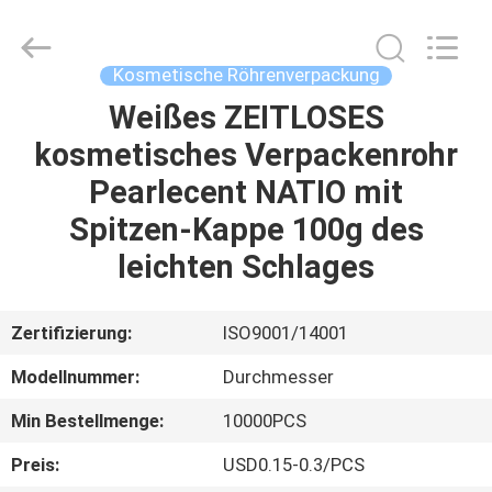
ASTA
PLASTIC
TUBES(SHANG
HAI)CO.,LTD.
All
Kosmetische Röhrenverpackung
Rights
Reserved.
Weißes ZEITLOSES
HAUS
kosmetisches Verpackenrohr
PRODUKTE
Pearlecent NATIO mit
Spitzen-Kappe 100g des
ÜBER
leichten Schlages
UNS
Zertifizierung:
ISO9001/14001
FABRIK-
Modellnummer:
Durchmesser
AUSFLUG
Min Bestellmenge:
10000PCS
QUALITÄTSKONTROLLE
Preis:
USD0.15-0.3/PCS