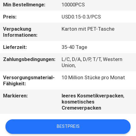
Min Bestellmenge:
10000PCS
TRETEN
Preis:
USD0.15-0.3/PCS
SIE
Verpackung
Karton mit PET-Tasche
MIT
Informationen:
UNS
Lieferzeit:
35-40 Tage
IN
Zahlungsbedingungen:
L/C, D/A, D/P, T/T, Western
VERBINDUNG
Union,
Versorgungsmaterial-
10 Million Stücke pro Monat
FORDERN
Fähigkeit:
SIE
Markieren:
leeres Kosmetikverpacken
,
kosmetisches
EIN
Cremeverpacken
ZITAT
BESTPREIS
COMPANY