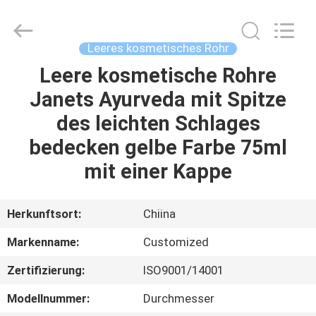
kosmetisches
Rohr
Fournisseur.
Copyright
©
Leeres kosmetisches Rohr
2022
-
2023
Leere kosmetische Rohre
HAUS
emptycosmetictube.com.
All
Janets Ayurveda mit Spitze
Rights
Reserved.
PRODUKTE
des leichten Schlages
bedecken gelbe Farbe 75ml
ÜBER
mit einer Kappe
UNS
Herkunftsort:
Chiina
FABRIK-
Markenname:
Customized
AUSFLUG
Zertifizierung:
ISO9001/14001
QUALITÄTSKONTROLLE
Modellnummer:
Durchmesser