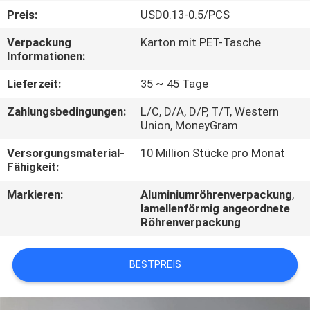
Preis:
USD0.13-0.5/PCS
TRETEN
Verpackung
Karton mit PET-Tasche
SIE
Informationen:
MIT
Lieferzeit:
35 ~ 45 Tage
UNS
Zahlungsbedingungen:
L/C, D/A, D/P, T/T, Western
IN
Union, MoneyGram
VERBINDUNG
Versorgungsmaterial-
10 Million Stücke pro Monat
Fähigkeit:
FORDERN
Markieren:
Aluminiumröhrenverpackung
,
lamellenförmig angeordnete
SIE
Röhrenverpackung
EIN
ZITAT
BESTPREIS
COMPANY