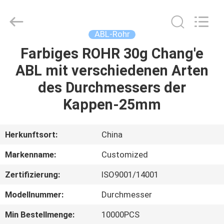
kosmetisches
Rohr
Fournisseur.
Copyright
©
ABL-Rohr
2022
emptycosmetictube.com.
All
Farbiges ROHR 30g Chang'e
HAUS
Rights
Reserved.
ABL mit verschiedenen Arten
PRODUKTE
des Durchmessers der
Kappen-25mm
ÜBER
UNS
Herkunftsort:
China
Markenname:
Customized
FABRIK-
Zertifizierung:
ISO9001/14001
AUSFLUG
Modellnummer:
Durchmesser
QUALITÄTSKONTROLLE
Min Bestellmenge:
10000PCS