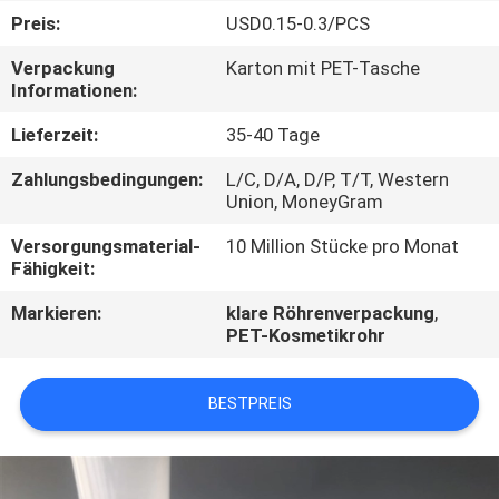
Preis:
USD0.15-0.3/PCS
TRETEN
Verpackung
Karton mit PET-Tasche
SIE
Informationen:
MIT
Lieferzeit:
35-40 Tage
UNS
Zahlungsbedingungen:
L/C, D/A, D/P, T/T, Western
IN
Union, MoneyGram
VERBINDUNG
Versorgungsmaterial-
10 Million Stücke pro Monat
Fähigkeit:
FORDERN
Markieren:
klare Röhrenverpackung
,
PET-Kosmetikrohr
SIE
EIN
BESTPREIS
ZITAT
COMPANY