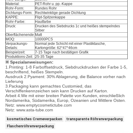
Material:
PET-Rohr u. pp.-Kappe
Rohr-Form:
Rundes Rohr
Dichtungs-Form:
Rechtwinklige gerade Dichtung
KAPPE:
Flipt-Spitzenkappe
Rohr-Farbe:
Hautfarbe
Druck:
Drucken des Siebdrucks 1c und heißes stempelndes
Silber
Oberflächenende:
Matt
MOQ:
10000PCS
Verpackungs-
Normal jede Schicht mit einer Plastiktasche,
Details:
Kartongröße: 62*47*46cm
Beispielzeit:
7-15 Tage nach bestätigen Grafik
Produktions-Zeit:
25-35 Tage
※ Spezialanweisungen:
1.Printing: 1-8 Farboffsetdruck, Siebdruckdrucken der Farbe 1-5,
beschriftend, heißes Stempeln.
Ausdruck 2.Pyament: 30% Ablagerung, die Balance vorher nach
Lieferung
3.Packaging kann gemachtes Customied, das
Verschiffenkennzeichen sein kann Drucken auf Karton.
Arbeit 4.We mit einer breiten Palette von Kunden, einschließlich
Nordamerika, Südamerika, Europ, Ozeanien und Mittlere Osten.
Netz:
www.emptycosmetictube.com
Netz: www.asta-tube.com
kosmetisches Cremeverpacken
transparente Röhrenverpackung
Flaschenröhrenverpackung