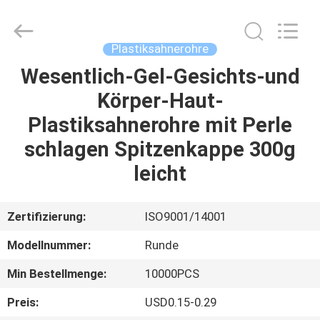
ASTA
PLASTIC
TUBES(SHANG
HAI)CO.,LTD.
All
Plastiksahnerohre
Rights
Reserved.
Wesentlich-Gel-Gesichts-und
HAUS
Körper-Haut-
PRODUKTE
Plastiksahnerohre mit Perle
schlagen Spitzenkappe 300g
ÜBER
leicht
UNS
Zertifizierung:
ISO9001/14001
FABRIK-
Modellnummer:
Runde
AUSFLUG
Min Bestellmenge:
10000PCS
QUALITÄTSKONTROLLE
Preis:
USD0.15-0.29