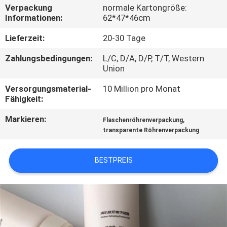
Verpackung
normale Kartongröße:
Informationen:
62*47*46cm
TRETEN
SIE
Lieferzeit:
20-30 Tage
MIT
Zahlungsbedingungen:
L/C, D/A, D/P, T/T, Western
Union
UNS
IN
Versorgungsmaterial-
10 Million pro Monat
Fähigkeit:
VERBINDUNG
Markieren:
,
Flaschenröhrenverpackung
transparente Röhrenverpackung
FORDERN
SIE
BESTPREIS
EIN
ZITAT
COMPANY