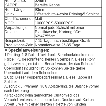
Rohr-Stärke:
0.46mm
KAPPE:
Bereifte Kappe
Rohr-Länge:
93mm
Druck:
Offsetschirm 4-color Pritning/5 Schicht
Oberflächenende:
Matt
MOQ:
10000PCS-50000PCS
Verpackungs-
Normal jede Schicht mit einer
Details:
Plastiktasche, Kartongröße:
62*47*55cm.
Beispielzeit:
7-15 Tage nach bestätigen Grafik
Produktions-Zeit:
Normalerweise 25-35 Tage
※ Spezialanweisungen:
1.Printing: 1-8 Farboffsetdruck, Siebdruckdrucken der
Farbe 1-5, beschriftend, heißes Stempeln. Dieses Rohr
geht zweimal, es ist der Bedarf voran, der das Rohr auf
Überschrift inculding ist. So können Sie die gelbe
Überschrift auf dem Rohr sehen.
2.Cap: Dieser Kappenbedarfseinsatz. Diese Kappe ist
Splitter.
Ausdruck 3.Pyament: 30% Ablagerung, die Balance vorher
nach Lieferung
4.Packaging kann gemachtes Customied, das
Verschiffenkennzeichen sein kann Drucken auf Karton.
Arbeit 5.We mit einer breiten Palette von Kunden,