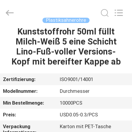
ASTA
PLASTIC
TUBES(SHANG
HAI)CO.,LTD.
All
Plastiksahnerohre
Rights
Reserved.
Kunststoffrohr 50ml füllt
HAUS
Milch-Weiß 5 eine Schicht
PRODUKTE
Lino-Fuß-voller Versions-
Kopf mit bereifter Kappe ab
ÜBER
UNS
Zertifizierung:
ISO9001/14001
Modellnummer:
Durchmesser
FABRIK-
Min Bestellmenge:
10000PCS
AUSFLUG
Preis:
USD0.05-0.3/PCS
QUALITÄTSKONTROLLE
Verpackung
Karton mit PET-Tasche